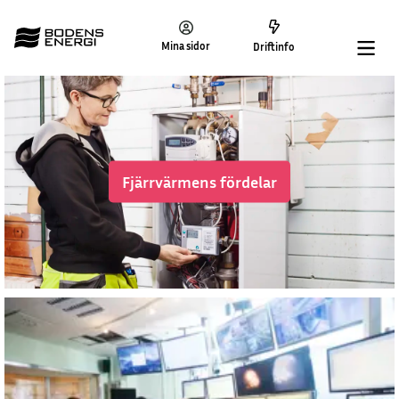
Mina sidor
Driftinfo
Fjärrvärmens fördelar