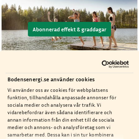
Abonnerad effekt & graddagar
Bodensenergi.se använder cookies
Kundservice
Vi använder oss av cookies för webbplatsens
funktion, tillhandahålla anpassade annonser för
0921-582 00
sociala medier och analysera vår trafik. Vi
Kundservice
vidarebefordrar även sådana identifierare och
annan information från din enhet till de sociala
0921-582 00
medier och annons- och analysföretag som vi
Växel
samarbetar med. Dessa kan i sin tur kombinera