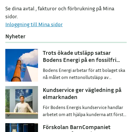
Se dina avtal , fakturor och förbrukning på Mina
sidor.
Inloggning till Mina sidor
Nyheter
Trots ökade utsläpp satsar
Bodens Energi på en fossilfri
framtid
Bodens Energi arbetar för att bolaget ska
nå målet om nettonollutsläpp av
växthusgaser senast år 2045.
Kundservice ger vägledning på
elmarknaden
För Bodens Energis kundservice handlar
arbetet om att hjälpa kunderna att förstå
sina val och hitta ett elavtal som passar
Förskolan BarnCompaniet
dem i deras vardag.