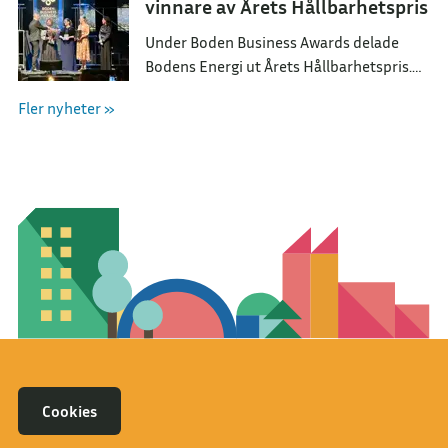
vinnare av Årets Hållbarhetspris
Under Boden Business Awards delade
Bodens Energi ut Årets Hållbarhetspris.
Utmärkelsen tilldelades BarnCompaniet
Fler nyheter »
för deras arbete med att skapa förståelse
om vår natur.
Cookies