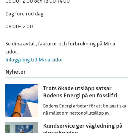
09:00-12:00
och
13:00-14:00
Dag före röd dag
09:00-12:00
Se dina avtal , fakturor och förbrukning på Mina
sidor.
Inloggning till Mina sidor
Nyheter
Trots ökade utsläpp satsar
Bodens Energi på en fossilfri
framtid
Bodens Energi arbetar för att bolaget ska
nå målet om nettonollutsläpp av
växthusgaser senast år 2045.
Kundservice ger vägledning på
elmarknaden