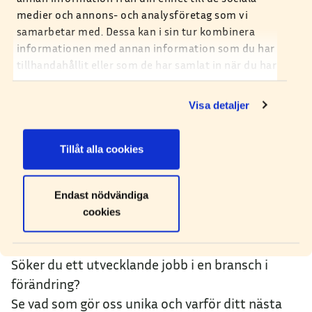
medier och annons- och analysföretag som vi
samarbetar med. Dessa kan i sin tur kombinera
informationen med annan information som du har
tillhandahållit eller som de har samlat in när du har
använt deras tjänster. Du kan själv ställa in vilka
cookies du tillåter att vi sparar under och efter ditt
Visa detaljer
besök.
Tillåt alla cookies
Endast nödvändiga
cookies
Jobba med oss
Söker du ett utvecklande jobb i en bransch i
förändring?
Se vad som gör oss unika och varför ditt nästa