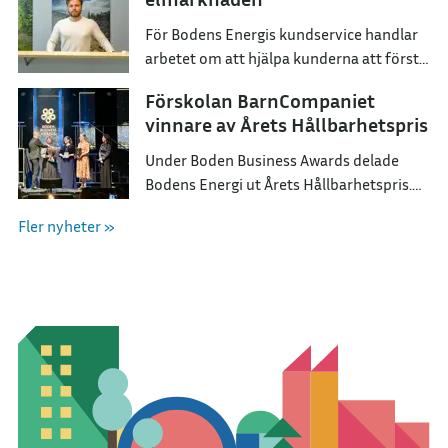
För Bodens Energis kundservice handlar
arbetet om att hjälpa kunderna att förstå
sina val och hitta ett elavtal som passar
Förskolan BarnCompaniet
dem i deras vardag.
vinnare av Årets Hållbarhetspris
Under Boden Business Awards delade
Bodens Energi ut Årets Hållbarhetspris.
Utmärkelsen tilldelades BarnCompaniet
Fler nyheter »
för deras arbete med att skapa förståelse
om vår natur.