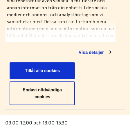
vidarebefordrar även sådana identifierare och
annan information från din enhet till de sociala
medier och annons- och analysföretag som vi
0921-582 00
samarbetar med. Dessa kan i sin tur kombinera
Kundservice
informationen med annan information som du har
tillhandahållit eller som de har samlat in när du har
0921-582 00
använt deras tjänster. Du kan själv ställa in vilka
Växel
cookies du tillåter att vi sparar under och efter ditt
Visa detaljer
besök.
0921-583 00
Felanmälan
(dygnet runt)
Tillåt alla cookies
info@bodensenergi.se
Endast nödvändiga
cookies
Kundservice öppettider
Måndag - Onsdag
09:00-12:00
och
13:00-15:30