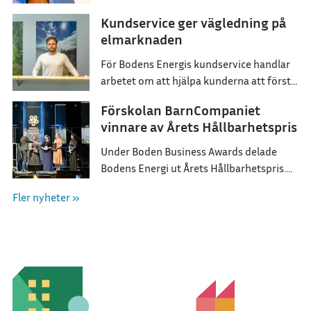
växthusgaser senast år 2045.
Kundservice ger vägledning på
elmarknaden
För Bodens Energis kundservice handlar
arbetet om att hjälpa kunderna att förstå
sina val och hitta ett elavtal som passar
Förskolan BarnCompaniet
dem i deras vardag.
vinnare av Årets Hållbarhetspris
Under Boden Business Awards delade
Bodens Energi ut Årets Hållbarhetspris.
Utmärkelsen tilldelades BarnCompaniet
Fler nyheter »
för deras arbete med att skapa förståelse
om vår natur.