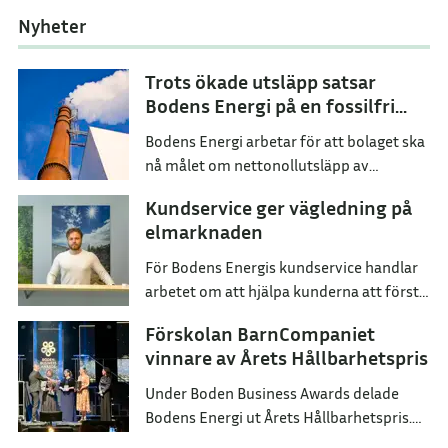
Nyheter
Trots ökade utsläpp satsar
Bodens Energi på en fossilfri
framtid
Bodens Energi arbetar för att bolaget ska
nå målet om nettonollutsläpp av
växthusgaser senast år 2045.
Kundservice ger vägledning på
elmarknaden
För Bodens Energis kundservice handlar
arbetet om att hjälpa kunderna att förstå
sina val och hitta ett elavtal som passar
Förskolan BarnCompaniet
dem i deras vardag.
vinnare av Årets Hållbarhetspris
Under Boden Business Awards delade
Bodens Energi ut Årets Hållbarhetspris.
Utmärkelsen tilldelades BarnCompaniet