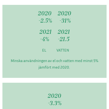
2020 2020
-2.5% -31%
2021 2021
-4% -21.5
EL VATTEN
Minska användningen av el och vatten med minst 5%
jämfört med 2020.
2020
-3.3%