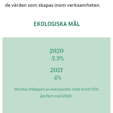
de värden som skapas inom verksamheten.
EKOLOGISKA MÅL
2020
-3.3%
2021
-4%
Minska utsläppen av kväveoxider med minst 10%
jämfört med 2020.