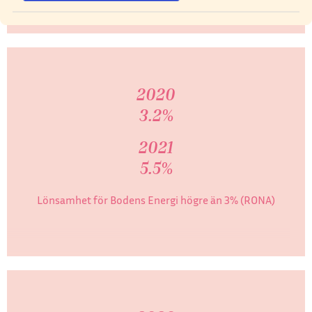
2020
3.2%
2021
5.5%
Lönsamhet för Bodens Energi högre än 3% (RONA)