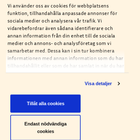
Vi använder oss av cookies för webbplatsens
praktik.
funktion, tillhandahålla anpassade annonser för
sociala medier och analysera vår trafik. Vi
vidarebefordrar även sådana identifierare och
annan information från din enhet till de sociala
medier och annons- och analysföretag som vi
EKONOMISKA MÅL
samarbetar med. Dessa kan i sin tur kombinera
informationen med annan information som du har
tillhandahållit eller som de har samlat in när du har
använt deras tjänster. Du kan själv ställa in vilka
2020
cookies du tillåter att vi sparar under och efter ditt
Visa detaljer
4.3%
besök.
2021
Tillåt alla cookies
1.9%
Endast nödvändiga
Öka antalet privata- och företagselkunder med minst
cookies
4,3%