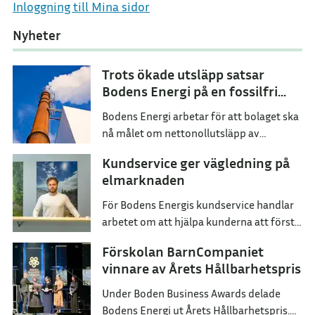
Inloggning till Mina sidor
Nyheter
Trots ökade utsläpp satsar
Bodens Energi på en fossilfri
framtid
Bodens Energi arbetar för att bolaget ska
nå målet om nettonollutsläpp av
växthusgaser senast år 2045.
Kundservice ger vägledning på
elmarknaden
För Bodens Energis kundservice handlar
arbetet om att hjälpa kunderna att förstå
sina val och hitta ett elavtal som passar
Förskolan BarnCompaniet
dem i deras vardag.
vinnare av Årets Hållbarhetspris
Under Boden Business Awards delade
Bodens Energi ut Årets Hållbarhetspris.