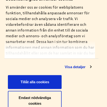
Vi använder oss av cookies för webbplatsens
funktion, tillhandahålla anpassade annonser för
sociala medier och analysera vår trafik. Vi
vidarebefordrar även sådana identifierare och
annan information från din enhet till de sociala
Omvärldens påverkar
medier och annons- och analysföretag som vi
samarbetar med. Dessa kan i sin tur kombinera
Priset på EU/ETS utsläppsrätter har ökat 150
informationen med annan information som du har
procent under 2021 och förutspås fortsätta
tillhandahållit eller som de har samlat in när du har
öka de kommande åren. Prisökningarna har
använt deras tjänster. Du kan själv ställa in vilka
påverkats av den geopolitiska instabiliteten i
cookies du tillåter att vi sparar under och efter ditt
Visa detaljer
besök.
Europa: Rysslands krig mot Ukraina med
efterföljande sanktioner och därmed hot om
Tillåt alla cookies
strypta leveranser av naturgas från Ryssland
till Västeuropa.
Endast nödvändiga
cookies
Utöver det har marknaden varit föremål för