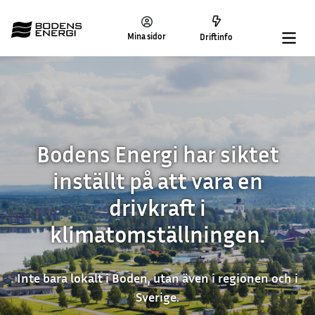
Mina sidor
Driftinfo
Bodens Energi har siktet
inställt på att vara en
drivkraft i
klimatomställningen.
Inte bara lokalt i Boden, utan även i regionen och i
Sverige.