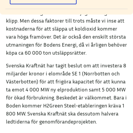
spekulativa affärer från hedgefonder som sett
kostnadsökningarna som en möjlighet att göra
klipp. Men dessa faktorer till trots måste vi inse att
kostnaderna för att släppa ut koldioxid kommer
vara höga framöver. Det är också den enskilt största
utmaningen för Bodens Energi, då vi årligen behöver
köpa ca 60 000 ton utsläppsrätter.
Svenska Kraftnät har tagit beslut om att investera 8
miljarder kronor i elområde SE 1 (Norrbotten och
Västerbotten) för att frigöra kapacitet för att kunna
ta emot 4 000 MW ny elproduktion samt 5 000 MW
för ökad förbrukning. Beskedet är välkommet. Bara i
Boden kommer H2Green Steel-etableringen kräva 1
800 MW. Svenska Kraftnät ska dessutom halvera
ledtiderna för genomförandeprojekten.