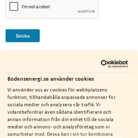
Länk till integritetspolicy
Bodensenergi.se använder cookies
Kundservice
Vi använder oss av cookies för webbplatsens
funktion, tillhandahålla anpassade annonser för
0921-582 00
sociala medier och analysera vår trafik. Vi
Kundservice
vidarebefordrar även sådana identifierare och
annan information från din enhet till de sociala
0921-582 00
medier och annons- och analysföretag som vi
Växel
samarbetar med. Dessa kan i sin tur kombinera