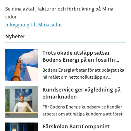
Se dina avtal , fakturor och förbrukning på Mina
sidor.
Inloggning till Mina sidor
Nyheter
Trots ökade utsläpp satsar
Bodens Energi på en fossilfri
framtid
Bodens Energi arbetar för att bolaget ska
nå målet om nettonollutsläpp av
växthusgaser senast år 2045.
Kundservice ger vägledning på
elmarknaden
För Bodens Energis kundservice handlar
arbetet om att hjälpa kunderna att förstå
sina val och hitta ett elavtal som passar
Förskolan BarnCompaniet
dem i deras vardag.