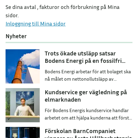
Se dina avtal , fakturor och förbrukning på Mina
sidor.
Inloggning till Mina sidor
Nyheter
Trots ökade utsläpp satsar
Bodens Energi på en fossilfri
framtid
Bodens Energi arbetar för att bolaget ska
nå målet om nettonollutsläpp av
växthusgaser senast år 2045.
Kundservice ger vägledning på
elmarknaden
För Bodens Energis kundservice handlar
arbetet om att hjälpa kunderna att förstå
sina val och hitta ett elavtal som passar
Förskolan BarnCompaniet
dem i deras vardag.