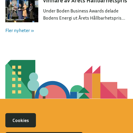
vinnare av Årets Hållbarhetspris
Under Boden Business Awards delade
Bodens Energi ut Årets Hållbarhetspris.
Utmärkelsen tilldelades BarnCompaniet
Fler nyheter »
för deras arbete med att skapa förståelse
om vår natur.
Cookies