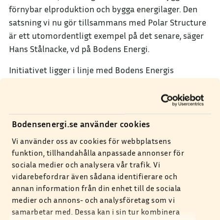
förnybar elproduktion och bygga energilager. Den
satsning vi nu gör tillsammans med Polar Structure
är ett utomordentligt exempel på det senare, säger
Hans Stålnacke, vd på Bodens Energi.
Initiativet ligger i linje med Bodens Energis
hållbarhetsarbete som inriktar sig på att skapa
långsiktiga lösningar som respekterar ekologiska,
sociala, och ekonomiska perspektiv. Att främja
energiåtervinning ser energibolaget som ett
Bodensenergi.se använder cookies
exempel på hur de kan bidra till en mer hållbar
Vi använder oss av cookies för webbplatsens
framtid.
funktion, tillhandahålla anpassade annonser för
sociala medier och analysera vår trafik. Vi
– Som energibolag ska vi vara en drivkraft i den
vidarebefordrar även sådana identifierare och
fantastiska omställningen och vi är otroligt stolta
annan information från din enhet till de sociala
över att få vara med och bidra till ett av Nordens
medier och annons- och analysföretag som vi
största batterilager här i Boden, säger Hans
samarbetar med. Dessa kan i sin tur kombinera