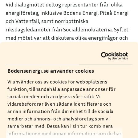
Vid dialogmötet deltog representanter från olika
energiföretag, inklusive Bodens Energi, Piteå Energi
och Vattenfall, samt norrbottniska
riksdagsledamöter från Socialdemokraterna. Syftet
med mötet var att diskutera olika energifrågor och
samarbeta för att främja hållbar utveckling i
regionen.
Under mötet erbjöds också möjligheten att besöka
Bodensenergi.se använder cookies
Bodens Energis kraftvärmeverk. En guidad tur
Vi använder oss av cookies för webbplatsens
arrangerades för att ge deltagarna en inblick i hur
funktion, tillhandahålla anpassade annonser för
processen för avfallsförbränning fungerar samt att
sociala medier och analysera vår trafik. Vi
visa hur Bodens Energi aktivt arbetar för att främja
vidarebefordrar även sådana identifierare och
en mer hållbar framtid. Denna praktiska erfarenhet
annan information från din enhet till de sociala
syftade till att öka förståelsen för företagets
medier och annons- och analysföretag som vi
miljövänliga arbete och främja en öppen dialog kring
samarbetar med. Dessa kan i sin tur kombinera
informationen med annan information som du har
hållbar energiproduktion.