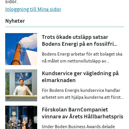
sidor.
Inloggning till Mina sidor
Nyheter
Trots ökade utsläpp satsar
Bodens Energi på en fossilfri
framtid
Bodens Energi arbetar för att bolaget ska
nå målet om nettonollutsläpp av
växthusgaser senast år 2045.
Kundservice ger vägledning på
elmarknaden
För Bodens Energis kundservice handlar
arbetet om att hjälpa kunderna att förstå
sina val och hitta ett elavtal som passar
Förskolan BarnCompaniet
dem i deras vardag.
vinnare av Årets Hållbarhetspris
Under Boden Business Awards delade